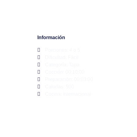
Información
Porciones: 4 o 5
Dificultad: Fácil
Categoría:
Tapa
Cocción: 00:10:00
Preparación: 00:03:00
Calorías: 500
Cocina: Internacional