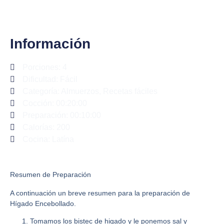
Información
Porciones: 4
Dificultad: Fácil
Categoría:
Almuerzos
,
Recetas fáciles
Cocción: 00:20:00
Preparación: 00:10:00
Calorías: 200
Cocina: Latína
Resumen de Preparación
A continuación un breve resumen para la preparación de
Hígado Encebollado
.
Tomamos los bistec de higado y le ponemos sal y