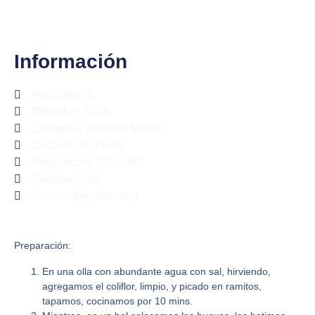
Información
Porciones: 6
Dificultad: Fácil
Categoría:
Recetas fáciles
Cocción: 00:25:00
Preparación: 00:10:00
Calorías: 220
Cocina: Internacional
Preparación:
En una olla con abundante agua con sal, hirviendo,
agregamos el coliflor, limpio, y picado en ramitos,
tapamos, cocinamos por 10 mins.