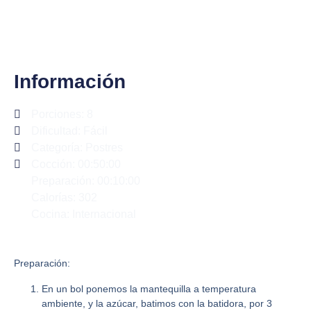
Información
Porciones: 8
Dificultad: Fácil
Categoría:
Postres
Cocción: 00:50:00
Preparación: 00:10:00
Calorías: 302
Cocina: Internacional
Preparación:
En un bol ponemos la mantequilla a temperatura
ambiente, y la azúcar, batimos con la batidora, por 3