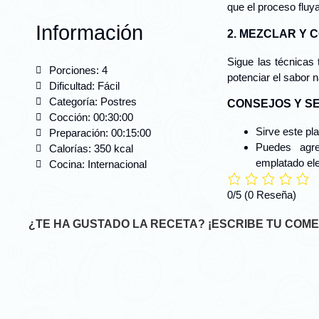
que el proceso fluy
Información
2. MEZCLAR Y 
Sigue las técnicas
Porciones: 4
potenciar el sabor n
Dificultad: Fácil
Categoría:
Postres
CONSEJOS Y S
Cocción: 00:30:00
Sirve este pl
Preparación: 00:15:00
Puedes agre
Calorías: 350 kcal
emplatado el
Cocina: Internacional
0/5
(0 Reseña)
¿TE HA GUSTADO LA RECETA? ¡ESCRIBE TU COME