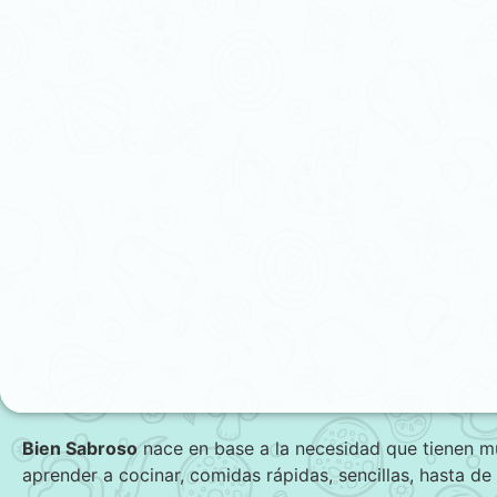
Bien Sabroso
nace en base a la necesidad que tienen 
aprender a cocinar, comidas rápidas, sencillas, hasta de