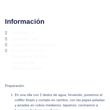
Información
Porciones: 4
Dificultad: Fácil
Categoría:
Recetas fáciles
Cocción: 00:20:00
Preparación: 00:10:00
Calorías: 260
Cocina: Española
Preparación:
En una olla con 2 dedos de agua, hirviendo, ponemos el
coliflor limpio y cortado en ramitos, con las papas peladas
y picadas en cubos medianos, tapamos, cocinamos a